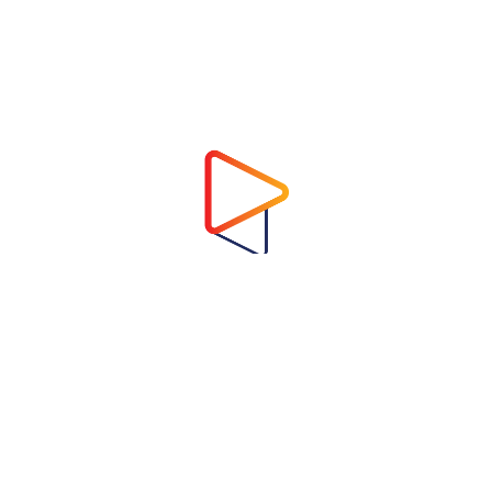
Address
Virtual Garden Room Co., Ltd.
1768 ถนนเพชรบุรี แขวงบางกะปิ เขตห้วยขวาง
กรุงเทพมหานคร 10310