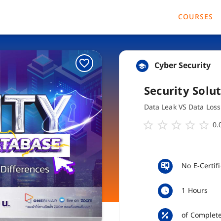
COURSES
Cyber Security
Security Solu
Data Leak VS Data Loss
0.
No E-Certif
1 Hours
of Complet