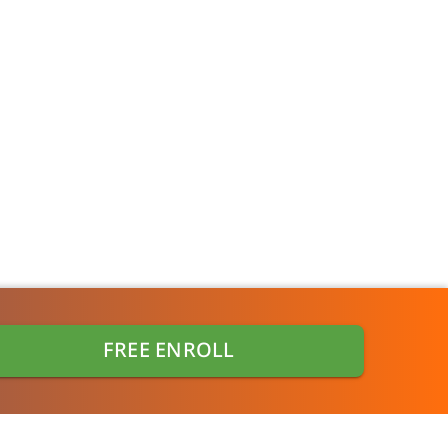
Contact us
FREE ENROLL
0655074539
0982465948