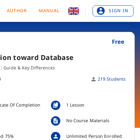
AUTHOR
MANUAL
SIGN IN
Free
tion toward Database
 : Guide & Key Differences
0
219 Students
icate Of Completion
1 Lesson
No Course Materials
ed 75%
Unlimited Person Enrolled