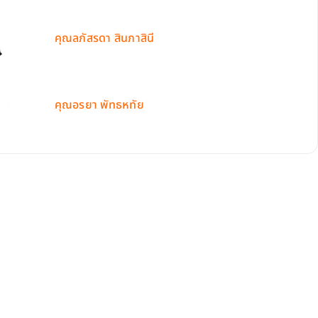
คุณลภัสรดา สินภาสินี
คุณอรยา พัทธหทัย