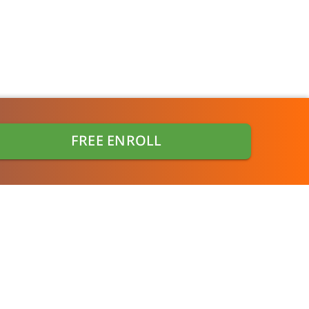
Contact us
FREE ENROLL
0655074539
0982465948
https://www.facebook.com/Onebinarmarketing
@804tvjwt
Onebinar@inet.co.th