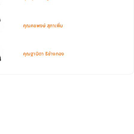
คุณคชพงษ์ สุภาเพิ่ม
คุณฐานิตา ธิช่างทอง