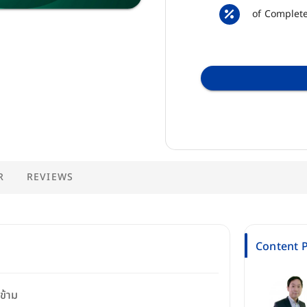
of Complet
R
REVIEWS
Content P
ข้าม