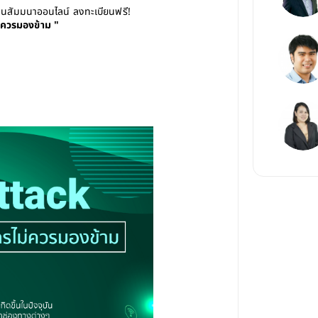
านสัมมนาออนไลน์ ลงทะเบียนฟรี!
่ควรมองข้าม "