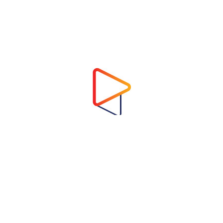
Address
Virtual Garden Room Co., Ltd.
1768 ถนนเพชรบุรี แขวงบางกะปิ เขตห้วยขวาง
กรุงเทพมหานคร 10310