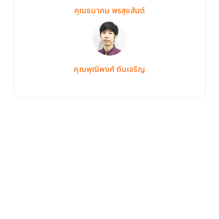
คุณธนาคม พรสุขสันต์
คุณพุฒิพงศ์ ตันเจริญ