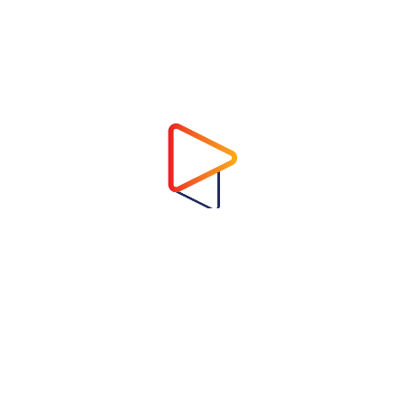
Address
Virtual Garden Room Co., Ltd.
1768 ถนนเพชรบุรี แขวงบางกะปิ เขตห้วยขวาง
กรุงเทพมหานคร 10310