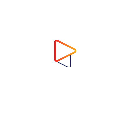
Address
Virtual Garden Room Co., Ltd.
1768 ถนนเพชรบุรี แขวงบางกะปิ เขตห้วยขวาง
กรุงเทพมหานคร 10310