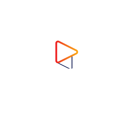
Address
Virtual Garden Room Co., Ltd.
1768 ถนนเพชรบุรี แขวงบางกะปิ เขตห้วยขวาง
กรุงเทพมหานคร 10310