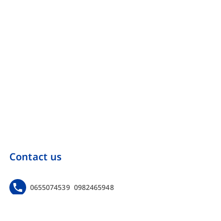
Contact us
0655074539
0982465948
https://www.facebook.com/Onebinarmarketing