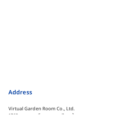
Address
Virtual Garden Room Co., Ltd.
1768 ถนนเพชรบุรี แขวงบางกะปิ เขตห้วยขวาง กรุงเทพมหานคร
10310