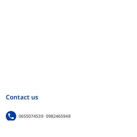
Contact us
0655074539
0982465948
https://www.facebook.com/Onebinarmarketing