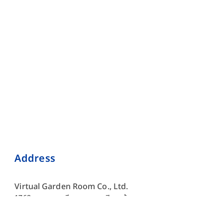
Address
Virtual Garden Room Co., Ltd.
1768 ถนนเพชรบุรี แขวงบางกะปิ เขตห้วยขวาง กรุงเทพมหานคร
10310