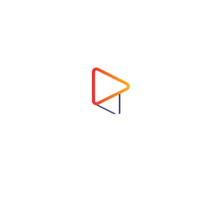
Address
Virtual Garden Room Co., Ltd.
1768 ถนนเพชรบุรี แขวงบางกะปิ เขตห้วยขวาง
กรุงเทพมหานคร 10310