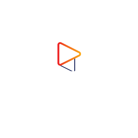
Address
Virtual Garden Room Co., Ltd.
1768 ถนนเพชรบุรี แขวงบางกะปิ เขตห้วยขวาง
กรุงเทพมหานคร 10310