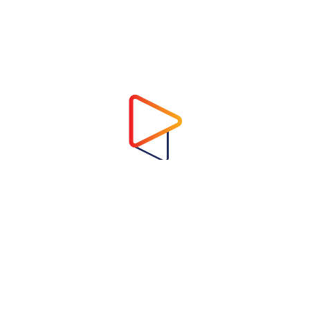
Address
Virtual Garden Room Co., Ltd.
1768 ถนนเพชรบุรี แขวงบางกะปิ เขตห้วยขวาง
กรุงเทพมหานคร 10310