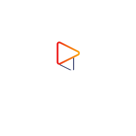
Address
Virtual Garden Room Co., Ltd.
1768 ถนนเพชรบุรี แขวงบางกะปิ เขตห้วยขวาง
กรุงเทพมหานคร 10310