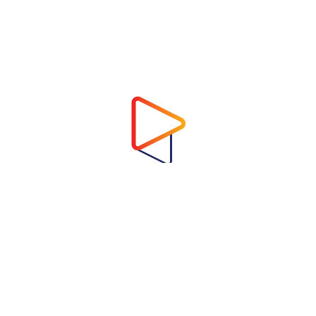
Address
Virtual Garden Room Co., Ltd.
1768 ถนนเพชรบุรี แขวงบางกะปิ เขตห้วยขวาง
กรุงเทพมหานคร 10310