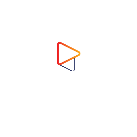
Address
Virtual Garden Room Co., Ltd.
1768 ถนนเพชรบุรี แขวงบางกะปิ เขตห้วยขวาง
กรุงเทพมหานคร 10310