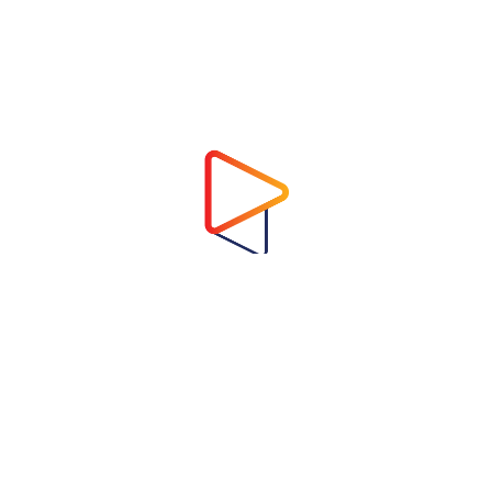
Address
Virtual Garden Room Co., Ltd.
1768 ถนนเพชรบุรี แขวงบางกะปิ เขตห้วยขวาง
กรุงเทพมหานคร 10310