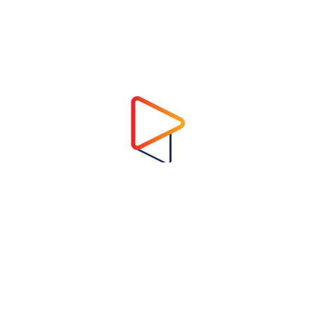
Address
Virtual Garden Room Co., Ltd.
1768 ถนนเพชรบุรี แขวงบางกะปิ เขตห้วยขวาง
กรุงเทพมหานคร 10310