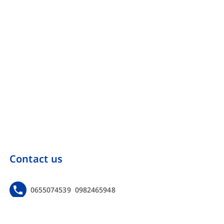
Contact us
0655074539
0982465948
https://www.facebook.com/Onebinarmarketing