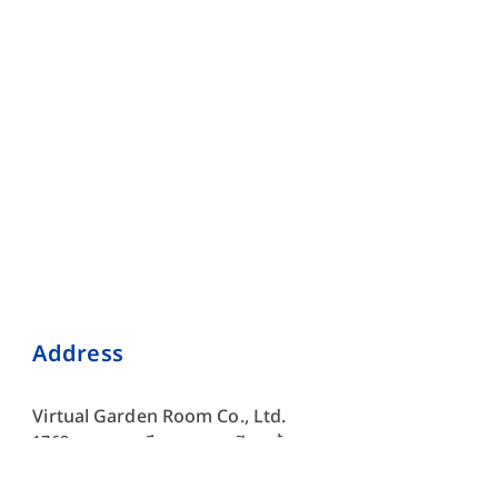
Address
Virtual Garden Room Co., Ltd.
1768 ถนนเพชรบุรี แขวงบางกะปิ เขตห้วยขวาง กรุงเทพมหานคร
10310