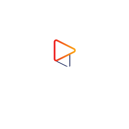
Address
Virtual Garden Room Co., Ltd.
1768 ถนนเพชรบุรี แขวงบางกะปิ เขตห้วยขวาง
กรุงเทพมหานคร 10310