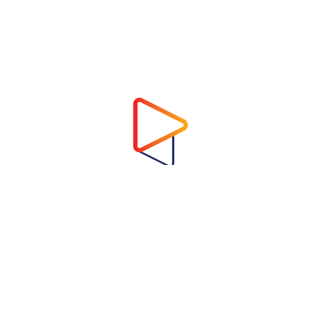
Address
Virtual Garden Room Co., Ltd.
1768 ถนนเพชรบุรี แขวงบางกะปิ เขตห้วยขวาง
กรุงเทพมหานคร 10310