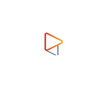
Address
Virtual Garden Room Co., Ltd.
1768 ถนนเพชรบุรี แขวงบางกะปิ เขตห้วยขวาง
กรุงเทพมหานคร 10310