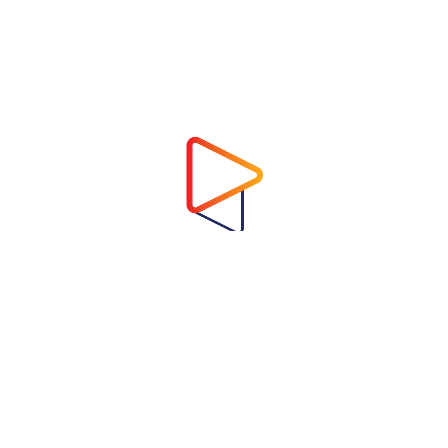
Address
Virtual Garden Room Co., Ltd.
1768 ถนนเพชรบุรี แขวงบางกะปิ เขตห้วยขวาง
กรุงเทพมหานคร 10310