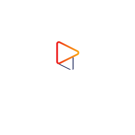
Address
Virtual Garden Room Co., Ltd.
1768 ถนนเพชรบุรี แขวงบางกะปิ เขตห้วยขวาง
กรุงเทพมหานคร 10310