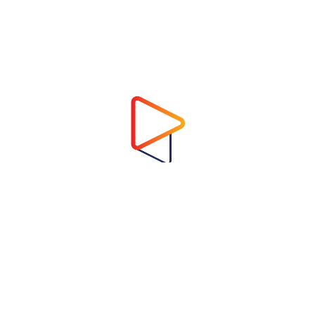
Address
Virtual Garden Room Co., Ltd.
1768 ถนนเพชรบุรี แขวงบางกะปิ เขตห้วยขวาง
กรุงเทพมหานคร 10310