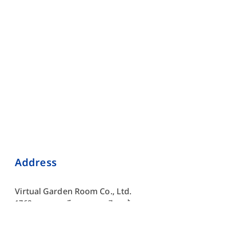
Address
Virtual Garden Room Co., Ltd.
1768 ถนนเพชรบุรี แขวงบางกะปิ เขตห้วยขวาง กรุงเทพมหานคร
10310