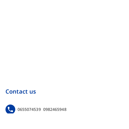
Contact us
0655074539
0982465948
https://www.facebook.com/Onebinarmarketing