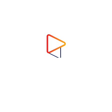
Address
Virtual Garden Room Co., Ltd.
1768 ถนนเพชรบุรี แขวงบางกะปิ เขตห้วยขวาง
กรุงเทพมหานคร 10310