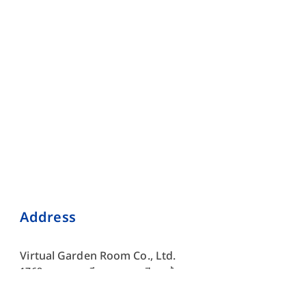
Address
Virtual Garden Room Co., Ltd.
1768 ถนนเพชรบุรี แขวงบางกะปิ เขตห้วยขวาง กรุงเทพมหานคร
10310