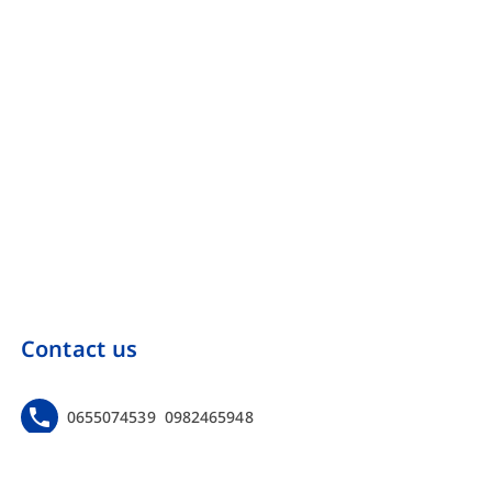
Contact us
0655074539
0982465948
https://www.facebook.com/Onebinarmarketing