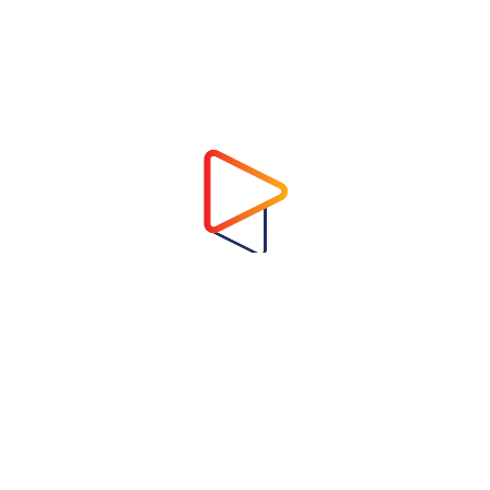
Address
Virtual Garden Room Co., Ltd.
1768 ถนนเพชรบุรี แขวงบางกะปิ เขตห้วยขวาง
กรุงเทพมหานคร 10310