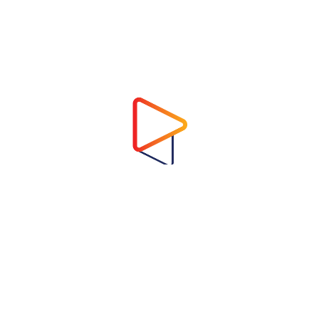
Address
Virtual Garden Room Co., Ltd.
1768 ถนนเพชรบุรี แขวงบางกะปิ เขตห้วยขวาง
กรุงเทพมหานคร 10310