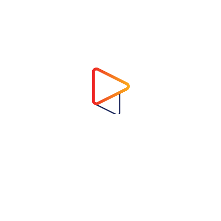
Address
Virtual Garden Room Co., Ltd.
1768 ถนนเพชรบุรี แขวงบางกะปิ เขตห้วยขวาง
กรุงเทพมหานคร 10310