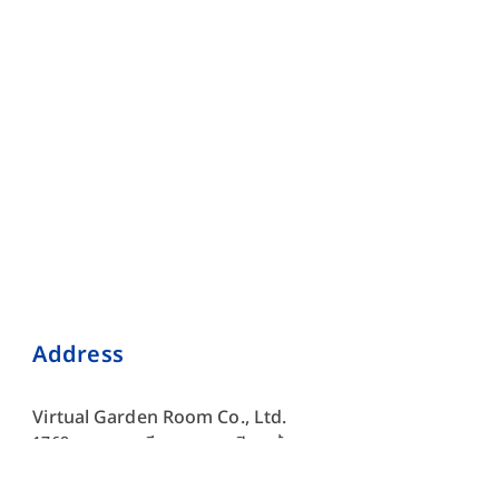
Address
Virtual Garden Room Co., Ltd.
1768 ถนนเพชรบุรี แขวงบางกะปิ เขตห้วยขวาง กรุงเทพมหานคร
10310