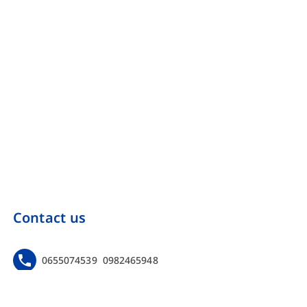
Contact us
0655074539
0982465948
https://www.facebook.com/Onebinarmarketing