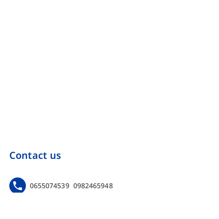
Contact us
0655074539
0982465948
https://www.facebook.com/Onebinarmarketing