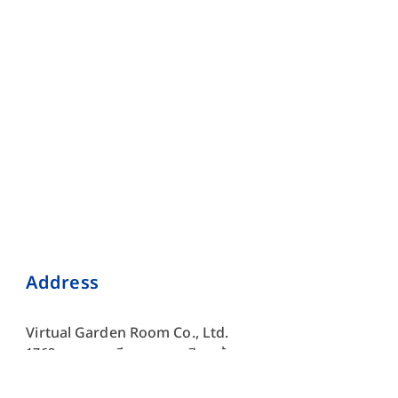
Address
Virtual Garden Room Co., Ltd.
1768 ถนนเพชรบุรี แขวงบางกะปิ เขตห้วยขวาง กรุงเทพมหานคร
10310