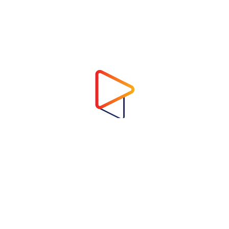
Address
Virtual Garden Room Co., Ltd.
1768 ถนนเพชรบุรี แขวงบางกะปิ เขตห้วยขวาง
กรุงเทพมหานคร 10310