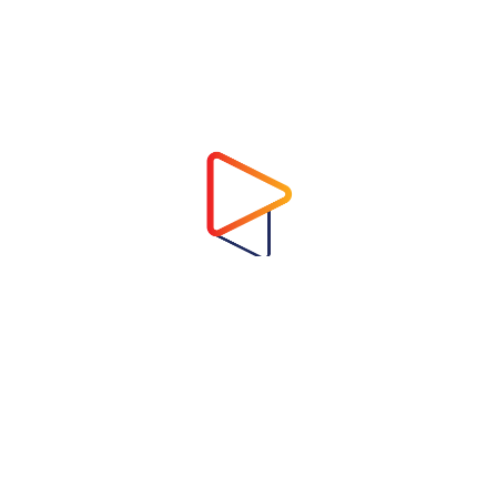
Address
Virtual Garden Room Co., Ltd.
1768 ถนนเพชรบุรี แขวงบางกะปิ เขตห้วยขวาง
กรุงเทพมหานคร 10310