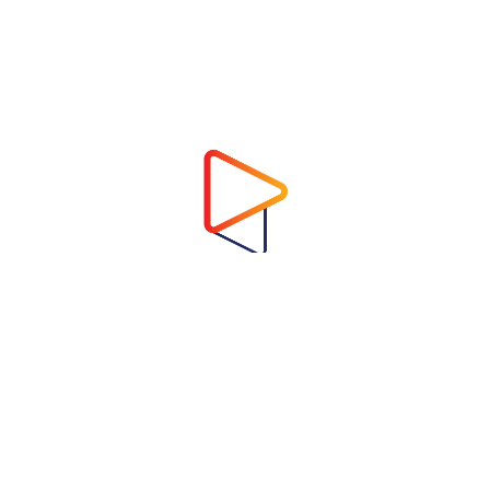
Address
Virtual Garden Room Co., Ltd.
1768 ถนนเพชรบุรี แขวงบางกะปิ เขตห้วยขวาง
กรุงเทพมหานคร 10310