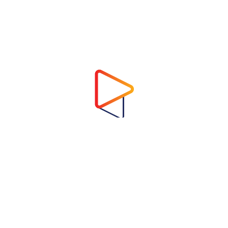
Address
Virtual Garden Room Co., Ltd.
1768 ถนนเพชรบุรี แขวงบางกะปิ เขตห้วยขวาง
กรุงเทพมหานคร 10310