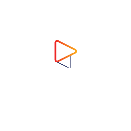
Address
Virtual Garden Room Co., Ltd.
1768 ถนนเพชรบุรี แขวงบางกะปิ เขตห้วยขวาง
กรุงเทพมหานคร 10310