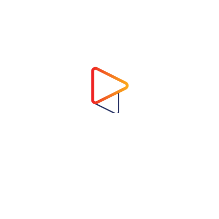
Address
Virtual Garden Room Co., Ltd.
1768 ถนนเพชรบุรี แขวงบางกะปิ เขตห้วยขวาง
กรุงเทพมหานคร 10310