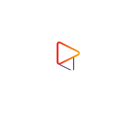
Address
Virtual Garden Room Co., Ltd.
1768 ถนนเพชรบุรี แขวงบางกะปิ เขตห้วยขวาง
กรุงเทพมหานคร 10310