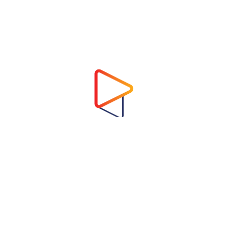
Address
Virtual Garden Room Co., Ltd.
1768 ถนนเพชรบุรี แขวงบางกะปิ เขตห้วยขวาง
กรุงเทพมหานคร 10310