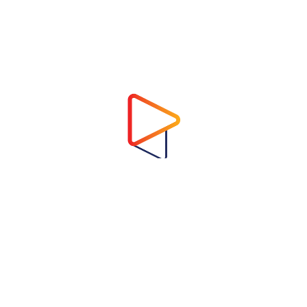
Address
Virtual Garden Room Co., Ltd.
1768 ถนนเพชรบุรี แขวงบางกะปิ เขตห้วยขวาง
กรุงเทพมหานคร 10310