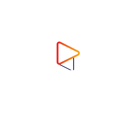
Address
Virtual Garden Room Co., Ltd.
1768 ถนนเพชรบุรี แขวงบางกะปิ เขตห้วยขวาง
กรุงเทพมหานคร 10310