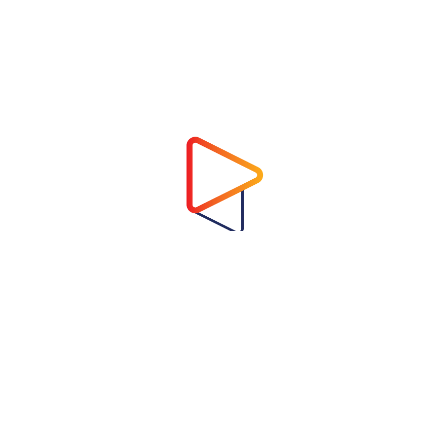
Address
Virtual Garden Room Co., Ltd.
1768 ถนนเพชรบุรี แขวงบางกะปิ เขตห้วยขวาง
กรุงเทพมหานคร 10310