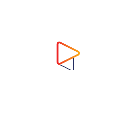
Address
Virtual Garden Room Co., Ltd.
1768 ถนนเพชรบุรี แขวงบางกะปิ เขตห้วยขวาง
กรุงเทพมหานคร 10310