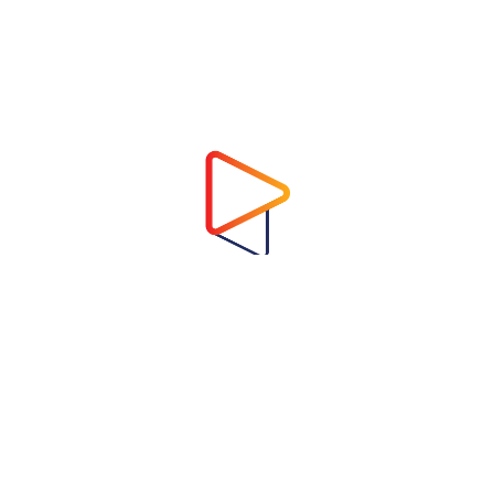
Address
Virtual Garden Room Co., Ltd.
1768 ถนนเพชรบุรี แขวงบางกะปิ เขตห้วยขวาง
กรุงเทพมหานคร 10310