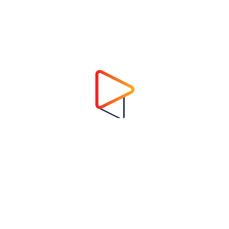
Address
Virtual Garden Room Co., Ltd.
1768 ถนนเพชรบุรี แขวงบางกะปิ เขตห้วยขวาง
กรุงเทพมหานคร 10310