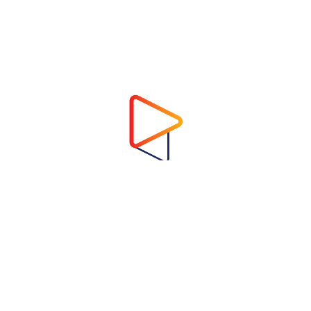
Address
Virtual Garden Room Co., Ltd.
1768 ถนนเพชรบุรี แขวงบางกะปิ เขตห้วยขวาง
กรุงเทพมหานคร 10310