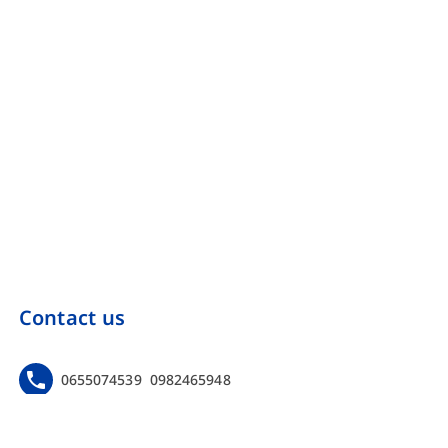
Contact us
0655074539
0982465948
https://www.facebook.com/Onebinarmarketing