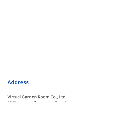
Address
Virtual Garden Room Co., Ltd.
1768 ถนนเพชรบุรี แขวงบางกะปิ เขตห้วยขวาง กรุงเทพมหานคร
10310