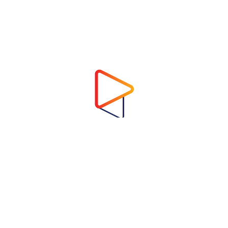
Address
Virtual Garden Room Co., Ltd.
1768 ถนนเพชรบุรี แขวงบางกะปิ เขตห้วยขวาง
กรุงเทพมหานคร 10310